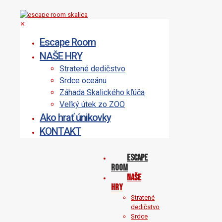
✕
Escape Room
NAŠE HRY
Stratené dedičstvo
Srdce oceánu
Záhada Skalického kľúča
Veľký útek zo ZOO
Ako hrať únikovky
KONTAKT
Escape
Room
NAŠE
HRY
Stratené
dedičstvo
Srdce