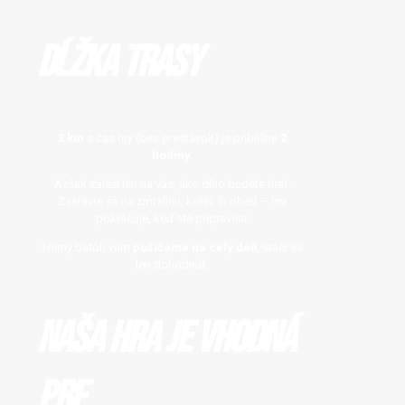
Dĺžka trasy
2 km
a čas hry (bez prestávok) je približne
2
hodiny
.
Avšak záleží len na vás, ako dlho budete hrať.
Zastavte sa na zmrzlinu, koláč či obed – hra
pokračuje, keď ste pripravení.
Herný batoh vám
požičáme na celý deň
, stačí sa
len dohodnúť.
Naša hra je vhodná
pre