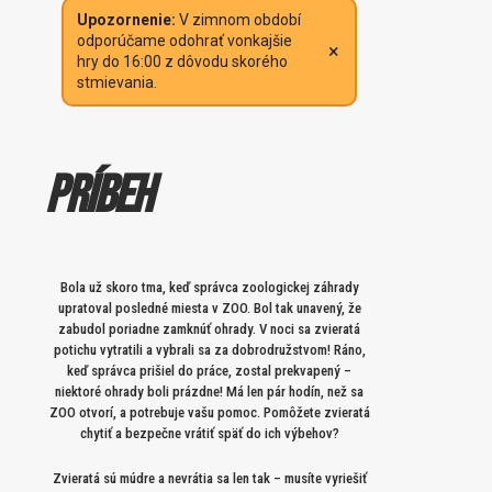
Upozornenie:
V zimnom období
odporúčame odohrať vonkajšie
×
hry do 16:00 z dôvodu skorého
stmievania.
Príbeh
Bola už skoro tma, keď správca zoologickej záhrady
upratoval posledné miesta v ZOO. Bol tak unavený, že
zabudol poriadne zamknúť ohrady. V noci sa zvieratá
potichu vytratili a vybrali sa za dobrodružstvom! Ráno,
keď správca prišiel do práce, zostal prekvapený –
niektoré ohrady boli prázdne! Má len pár hodín, než sa
ZOO otvorí, a potrebuje vašu pomoc. Pomôžete zvieratá
chytiť a bezpečne vrátiť späť do ich výbehov?
Zvieratá sú múdre a nevrátia sa len tak – musíte vyriešiť