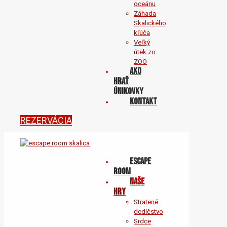
oceánu
Záhada
Skalického
kľúča
Veľký
útek zo
ZOO
Ako
hrať
únikovky
KONTAKT
REZERVÁCIA
Escape
Room
NAŠE
HRY
Stratené
dedičstvo
Srdce