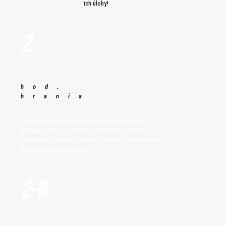
ich úlohy!
2
hod.
hrania
Zábavná rodinná prechádzka plná hádaniek,
hľadania stôp a smiechu.
Dokážete pomôcť
správcovi ZOO nájsť všetky zvieratká, než sa otvorí
brána pre návštevníkov?
2-8