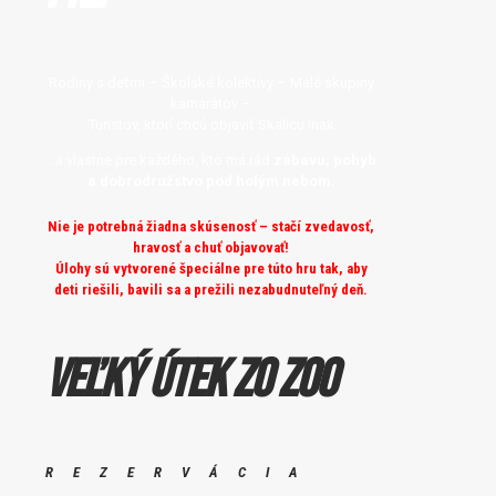
Rodiny s deťmi – Školské kolektívy – Malé skupiny
kamarátov –
Turistov, ktorí chcú objaviť Skalicu inak
…a vlastne pre každého, kto má rád
zábavu, pohyb
a dobrodružstvo pod holým nebom.
Nie je potrebná žiadna skúsenosť – stačí zvedavosť,
hravosť a chuť objavovať!
Úlohy sú vytvorené špeciálne pre túto hru tak, aby
deti riešili, bavili sa a prežili nezabudnuteľný deň.
Veľký útek zo ZOO
REZERVÁCIA