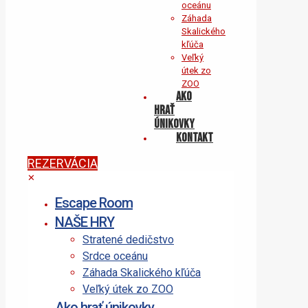
oceánu
Záhada
Skalického
kľúča
Veľký
útek zo
ZOO
Ako
hrať
únikovky
KONTAKT
REZERVÁCIA
✕
Escape Room
NAŠE HRY
Stratené dedičstvo
Srdce oceánu
Záhada Skalického kľúča
Veľký útek zo ZOO
Ako hrať únikovky