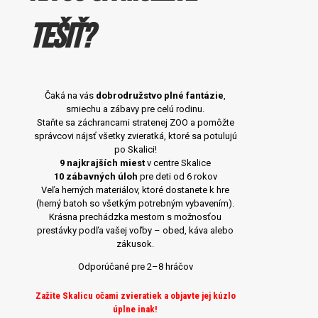
tešiť?
Čaká na vás
dobrodružstvo plné fantázie
,
smiechu a zábavy pre celú rodinu.
Staňte sa záchrancami stratenej ZOO a pomôžte
správcovi nájsť všetky zvieratká, ktoré sa potulujú
po Skalici!
9 najkrajších miest
v centre Skalice
10 zábavných úloh
pre deti od 6 rokov
Veľa herných materiálov, ktoré dostanete k hre
(herný batoh so všetkým potrebným vybavením).
Krásna prechádzka mestom s možnosťou
prestávky podľa vašej voľby – obed, káva alebo
zákusok.
Odporúčané pre 2–8 hráčov
Zažite Skalicu očami zvieratiek a objavte jej kúzlo
úplne inak!