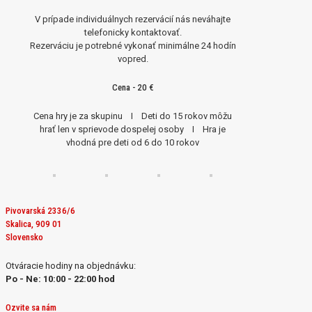
V prípade individuálnych rezervácií nás neváhajte
telefonicky kontaktovať.
Rezerváciu je potrebné vykonať minimálne 24 hodín
vopred.
Cena - 20 €
Cena hry je za skupinu I Deti do 15 rokov môžu
hrať len v sprievode dospelej osoby I Hra je
vhodná pre deti od 6 do 10 rokov
Pivovarská 2336/6
Skalica, 909 01
Slovensko
Otváracie hodiny na objednávku:
Po - Ne: 10:00 - 22:00 hod
Ozvite sa nám