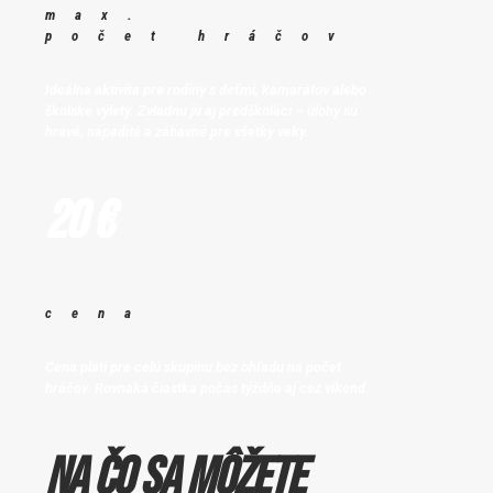
max.
počet hráčov
Ideálna aktivita pre rodiny s deťmi, kamarátov alebo
školské výlety. Zvládnu ju aj predškoláci – úlohy sú
hravé, nápadité a zábavné pre všetky veky.
20 €
cena
Cena platí pre celú skupinu bez ohľadu na počet
hráčov. Rovnaká čiastka počas týždňa aj cez víkend.
Na čo sa môžete